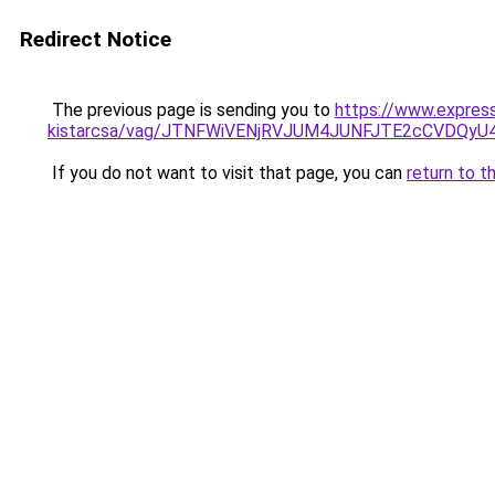
Redirect Notice
The previous page is sending you to
https://www.expres
kistarcsa/vag/JTNFWiVENjRVJUM4JUNFJTE2cCVDQ
If you do not want to visit that page, you can
return to t