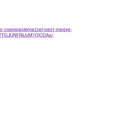
es-cserepeslemezzel-pest-megye-
TFGJUNFRiUxM1QlODAx/
.