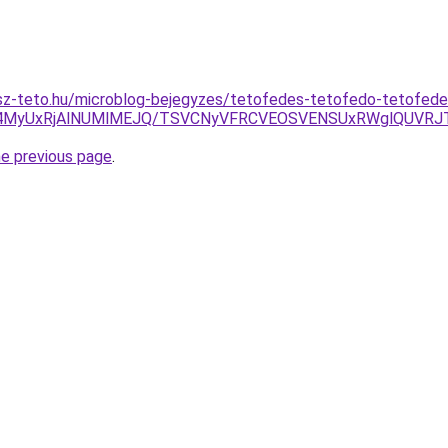
sz-teto.hu/microblog-bejegyzes/tetofedes-tetofedo-tetofed
yU4MyUxRjAlNUMlMEJQ/TSVCNyVFRCVEOSVENSUxRWglQUVRJ
he previous page
.