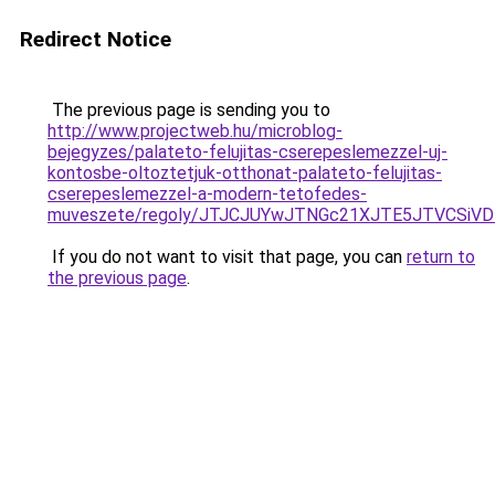
Redirect Notice
The previous page is sending you to
http://www.projectweb.hu/microblog-
bejegyzes/palateto-felujitas-cserepeslemezzel-uj-
kontosbe-oltoztetjuk-otthonat-palateto-felujitas-
cserepeslemezzel-a-modern-tetofedes-
muveszete/regoly/JTJCJUYwJTNGc21XJTE5JTVCSiV
If you do not want to visit that page, you can
return to
the previous page
.