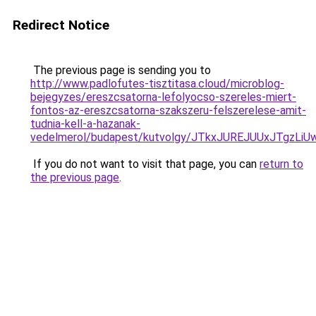
Redirect Notice
The previous page is sending you to
http://www.padlofutes-tisztitasa.cloud/microblog-
bejegyzes/ereszcsatorna-lefolyocso-szereles-miert-
fontos-az-ereszcsatorna-szakszeru-felszerelese-amit-
tudnia-kell-a-hazanak-
vedelmerol/budapest/kutvolgy/JTkxJUREJUUxJTgz
If you do not want to visit that page, you can
return to
the previous page
.